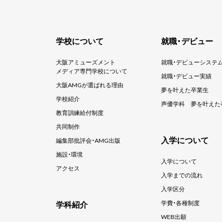
学校について
就職・デビュー
大阪アミューズメント
就職・デビューシステ
メディア専門学校について
就職・デビュー実績
大阪AMGが選ばれる理由
夢を叶えた卒業生
学校紹介
声優学科
夢を叶えた
教育訓練給付制度
共同制作
入学について
編集部批評会・AMG出版
施設・環境
入学について
アクセス
入学までの流れ
入学区分
学科紹介
学費・各種制度
WEB出願