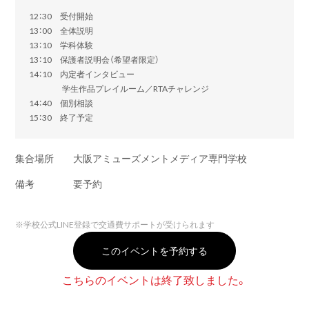
12：30 受付開始
13：00 全体説明
13：10 学科体験
13：10 保護者説明会（希望者限定）
14：10 内定者インタビュー
学生作品プレイルーム／RTAチャレンジ
14：40 個別相談
15：30 終了予定
集合場所
大阪アミューズメントメディア専門学校
備考
要予約
※
学校公式LINE登録で交通費サポートが受けられます
このイベントを予約する
こちらのイベントは終了致しました。