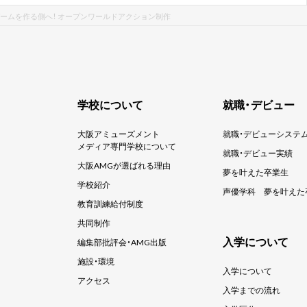
ゲームを作る側へ！ オープンワールドアクション制作
学校について
就職・デビュー
大阪アミューズメント
就職・デビューシステ
メディア専門学校について
就職・デビュー実績
大阪AMGが選ばれる理由
夢を叶えた卒業生
学校紹介
声優学科
夢を叶えた
教育訓練給付制度
共同制作
入学について
編集部批評会・AMG出版
施設・環境
入学について
アクセス
入学までの流れ