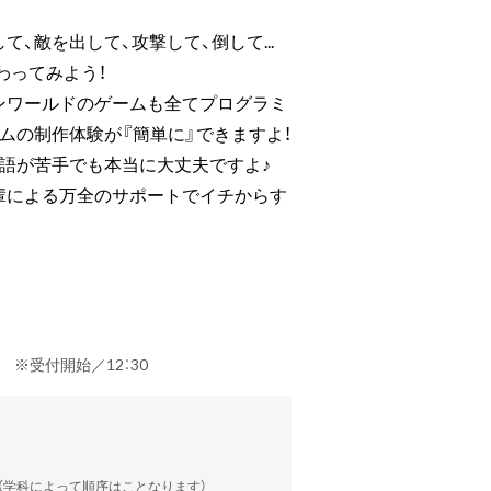
、敵を出して、攻撃して、倒して...
わってみよう！
ンワールドのゲームも全てプログラミ
ムの制作体験が『簡単に』できますよ！
語が苦手でも本当に大丈夫ですよ♪
輩による万全のサポートでイチからす
定） ※受付開始／12：30
談（学科によって順序はことなります）