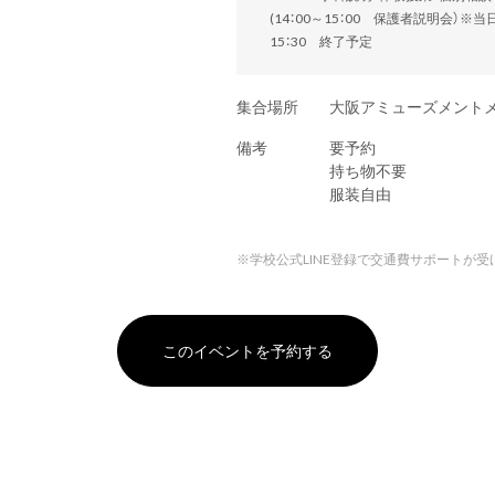
(14：00～15：00 保護者説明会）※
15：30 終了予定
集合場所
大阪アミューズメント
備考
要予約
持ち物不要
服装自由
※
学校公式LINE登録で交通費サポートが受
このイベントを予約する