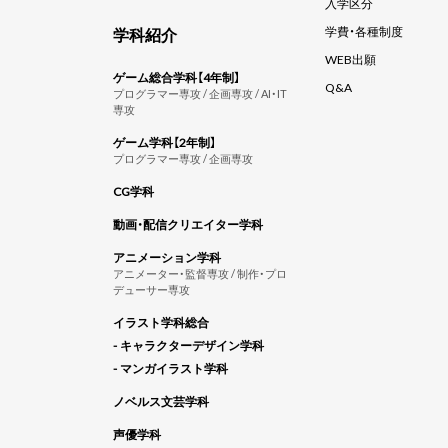
入学区分
学科紹介
学費・各種制度
WEB出願
ゲーム総合学科【4年制】
Q&A
プログラマー専攻 / 企画専攻 / AI・IT
専攻
ゲーム学科【2年制】
プログラマー専攻 / 企画専攻
CG学科
動画・配信クリエイター学科
アニメーション学科
アニメーター・監督専攻 / 制作・プロ
デューサー専攻
イラスト学科総合
- キャラクターデザイン学科
- マンガイラスト学科
ノベルス文芸学科
声優学科