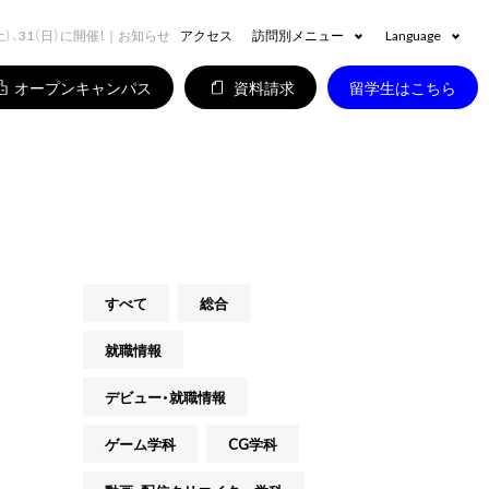
0（土）、31（日）に開催！｜お知らせ
アクセス
訪問別メニュー
Language
オープンキャンパス
資料請求
留学生はこちら
すべて
総合
就職情報
デビュー・就職情報
ゲーム学科
CG学科