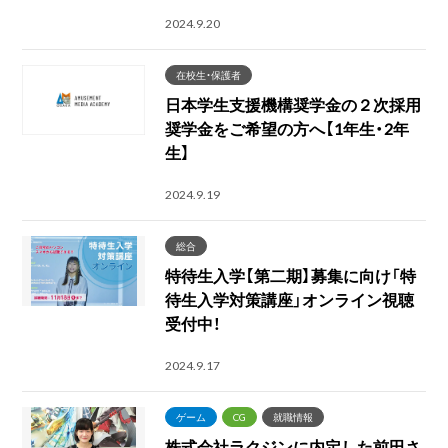
2024.9.20
在校生・保護者
日本学生支援機構奨学金の２次採用
奨学金をご希望の方へ【1年生・2年
生】
2024.9.19
総合
特待生入学【第二期】募集に向け「特
待生入学対策講座」オンライン視聴
受付中！
2024.9.17
ゲーム
CG
就職情報
株式会社ラクジンに内定した前田さ