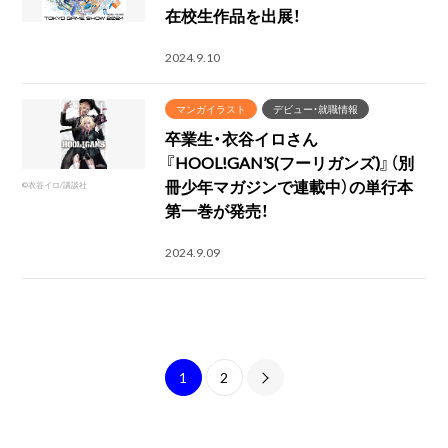
在校生作品を出展！
2024.9.10
マンガイラスト
デビュー・就職情報
卒業生・衣谷イロさん
『HOOL!GAN’S(フーリガンズ)』（別
冊少年マガジンで連載中）の単行本
©衣谷イロ/講談社
第一巻が発売！
2024.9.09
1
2