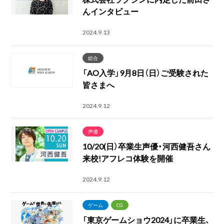
んインタビュー
2024.9.13
総合
「AO入学」9月8日（日）ご受験された
皆さまへ
2024.9.12
声優
10/20(日）卒業生声優・河西健吾さん
来校!アフレコ体験を開催
2024.9.12
ゲーム
CG
「東京ゲームショウ2024」に卒業生、