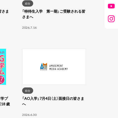
総合
皆さま
「特待生入学 第一期」ご受験される皆
さまへ
2026.7.16
総合
留学プ
「AO入学」7月4日（土）面接日の皆さま
18 歳
へ
2026.6.30