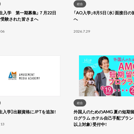
総合
生入学 第一期募集」７月22日
「AO入学」8月5日（水）面接日の
ご受験された皆さまへ
へ
.06
2026.7.29
総合
生入学】出願資格にJPTを追加！
外国人のためのAMG 夏の短期
ログラム ホテル自己手配プラン（
.13
以上対象）受付中！