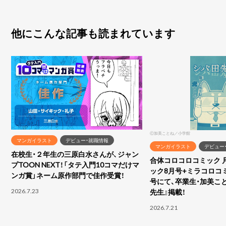
他にこんな記事も読まれています
Ⓒ加美ことね／小学館
マンガイラスト
デビュー・就職情報
マンガイラスト
デビュー
在校生・２年生の三原白水さんが、ジャン
合体コロコロコミック 
プTOON NEXT！「タテ入門10コマだけマ
ック8月号+ミラコロコ
ンガ賞」ネーム原作部門で佳作受賞！
号にて、卒業生・加美こ
2026.7.23
先生』掲載！
2026.7.21