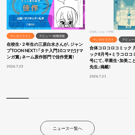
Ⓒ加美ことね／小学館
マンガイラスト
デビュー・就職情報
マンガイラスト
デビュー
在校生・２年生の三原白水さんが、ジャン
合体コロコロコミック 
プTOON NEXT！「タテ入門10コマだけマ
ック8月号+ミラコロコ
ンガ賞」ネーム原作部門で佳作受賞！
号にて、卒業生・加美こ
2026.7.23
先生』掲載！
2026.7.21
ニュース一覧へ