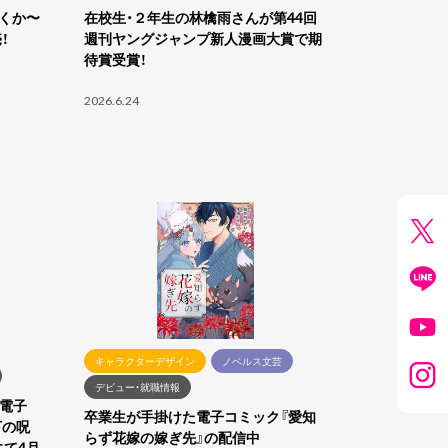
ばくか〜
在校生・２年生の林檎雨さんが第44回
！
週刊ヤングジャンプ新人漫画大賞で期
待賞受賞！
2026.6.24
キャラクターデザイン
ノベルス文芸
デビュー・就職情報
た電子
卒業生が手掛けた電子コミック『愛知
下の呪
らず花嫁の嫁ぎ先』の配信中
にて4月