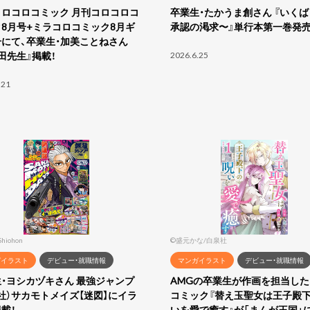
コロコロコミック 月刊コロコロコ
卒業生・たかうま創さん 『いく
8月号+ミラコロコミック8月ギ
承認の渇求〜』単行本第一巻発売
にて、卒業生・加美ことねさん
田先生』掲載！
2026.6.25
.21
Shiohon
©盛元かな/白泉社
ガイラスト
デビュー・就職情報
マンガイラスト
デビュー・就職情報
・ヨシカヅキさん 最強ジャンプ
AMGの卒業生が作画を担当し
社）サカモトメイズ【迷図】にイラ
コミック『替え玉聖女は王子殿
載！
いを愛で癒す』が「まんが王国」