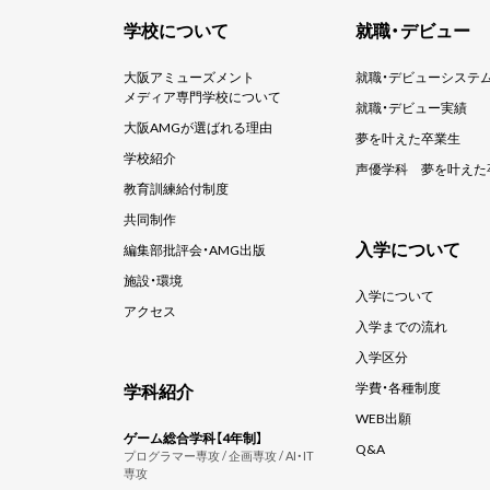
学校について
就職・デビュー
大阪アミューズメント
就職・デビューシステ
メディア専門学校について
就職・デビュー実績
大阪AMGが選ばれる理由
夢を叶えた卒業生
学校紹介
声優学科
夢を叶えた
教育訓練給付制度
共同制作
入学について
編集部批評会・AMG出版
施設・環境
入学について
アクセス
入学までの流れ
入学区分
学科紹介
学費・各種制度
WEB出願
ゲーム総合学科【4年制】
Q&A
プログラマー専攻 / 企画専攻 / AI・IT
専攻