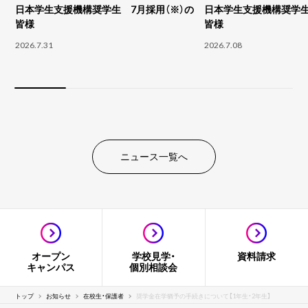
日本学生支援機構奨学生 7月採用（※）の
日本学生支援機構奨学生
皆様
皆様
2026.7.31
2026.7.08
ニュース一覧へ
オープン
学校見学・
資料請求
キャンパス
個別相談会
トップ
お知らせ
在校生・保護者
奨学金在学猶予の手続きについて【1年生・2年生】