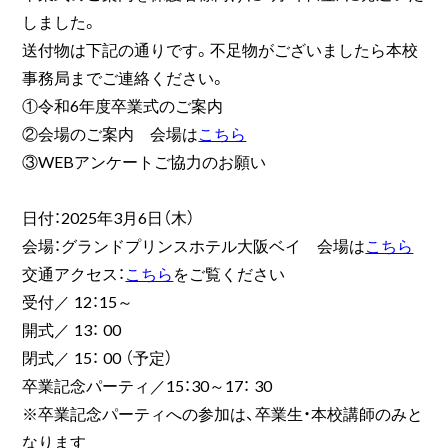
しました。
送付物は下記の通りです。不足物がございましたら本校
事務局までご連絡ください。
①令和6年度卒業式のご案内
②会場のご案内 会場は
こちら
③WEBアンケートご協力のお願い
日付：2025年3月6日（木）
会場：グランドプリンスホテル大阪ベイ 会場は
こちら
交通アクセス：
こちら
をご覧ください
受付／ 12：15～
開式／ 13： 00
閉式／ 15： 00 （予定）
卒業記念パーティ／15：30～17： 30
※卒業記念パーティへの参加は、卒業生・本校講師のみと
なります