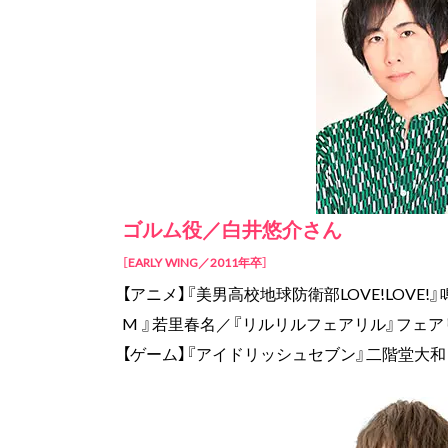
ゴルム役／白井悠介さん
［EARLY WING／2011年卒］
【アニメ】『美男高校地球防衛部LOVE!LOVE!
M 』若里春名／『リルリルフェアリル』フェアリル
【ゲーム】『アイドリッシュセブン』二階堂大