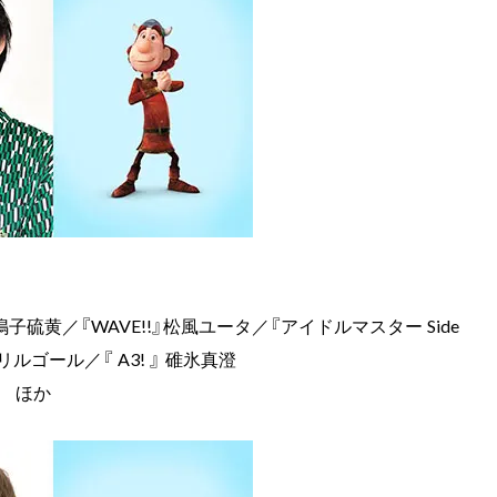
』鳴子硫黄／『WAVE!!』松風ユータ／『アイドルマスター Side
ゴール／『 A3! 』 碓氷真澄
和 ほか