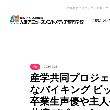
産学共同プロジェクト 劇場アニ
学校につい
2020.9.28
声優
産学共同プロジェ
なバイキング ビ
卒業生声優や主人