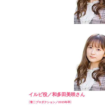
イルビ役／和多田美咲さん
［青二プロダクション／2015年卒］