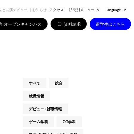
んと共演デビュー！｜お知らせ
アクセス
訪問別メニュー
Language
オープンキャンパス
資料請求
留学生はこちら
すべて
総合
就職情報
デビュー・就職情報
ゲーム学科
CG学科