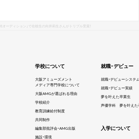
「81オーディション」で在校生の向井莉生さんがトリプル受賞！
学校について
就職・デビュー
大阪アミューズメント
就職・デビューシステ
メディア専門学校について
就職・デビュー実績
大阪AMGが選ばれる理由
夢を叶えた卒業生
学校紹介
声優学科
夢を叶えた
教育訓練給付制度
共同制作
入学について
編集部批評会・AMG出版
施設・環境