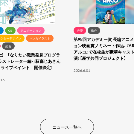
ム
CG
アニメーション
声優
総合
ラクターデザイン
マンガイラスト
第98回アカデミー賞 長編アニ
ョン映画賞ノミネート作品、『AR
総合
アルコ』で在校⽣が豪華キャス
8(土) 「なりたい職業発見プログラ
演！【産学共同プロジェクト】
ラストレーター編-」萩森じあさん
るライブペイント 開催決定！
2026.6.01
.16
ニュース一覧へ