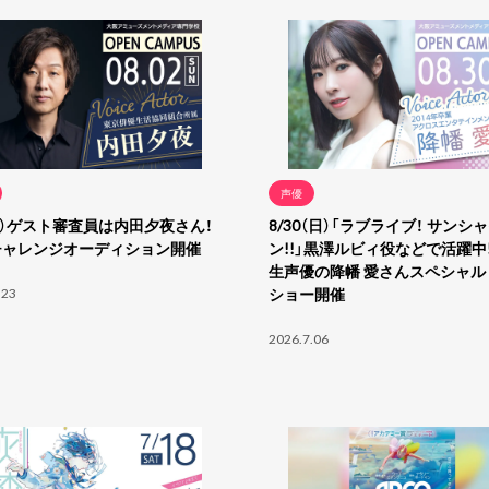
声優
(日）ゲスト審査員は内田夕夜さん！
8/30（日）「ラブライブ！ サンシ
チャレンジオーディション開催
ン!!」黒澤ルビィ役などで活躍中!
生声優の降幡 愛さんスペシャル
.23
ショー開催
2026.7.06