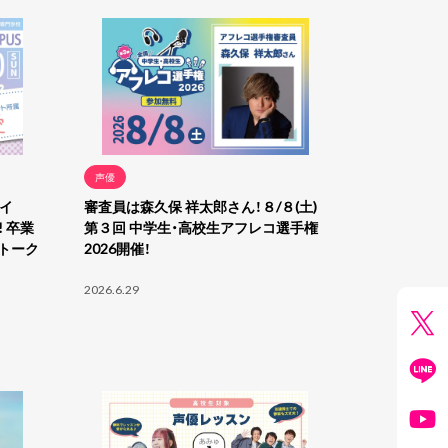
声優
ャイ
審査員は森久保 祥太郎さん！８/８(土)
 卒業
第３回 中学生・高校生アフレコ選手権
トーク
2026開催！
2026.6.29