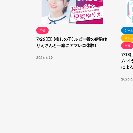
声優
ゲー
キャ
7/26（日）【推しの子】ルビー役の伊駒ゆ
りえさんと一緒にアフレコ体験！
声優
7/1
2026.6.19
ム-イ
によ
2026.6