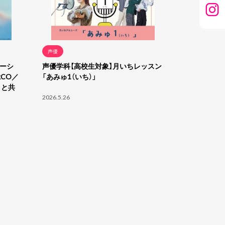
声優
メーシ
声優学科【高校生対象】月いちレッスン
CO／
「あみゅ1（いち）」
トと共
2026.5.26