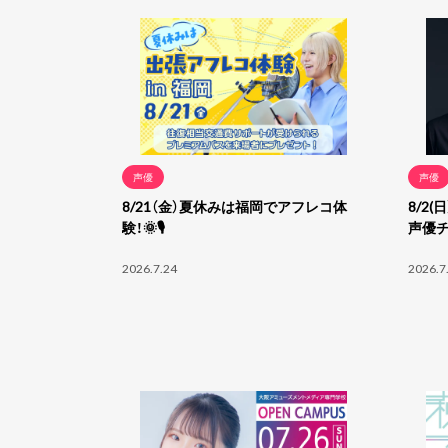
声優
声優
8/21（金）夏休みは福岡でアフレコ体
8/2
験！🌞🎙
声優
2026.7.24
2026.7