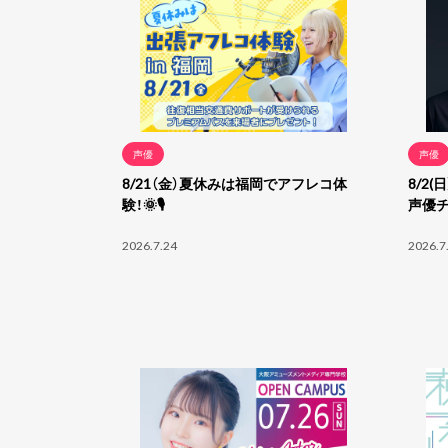
声優
声優
8/21（金）夏休みは福岡でアフレコ体
8/2
験！🌞🎙
声優
2026.7.24
2026.7