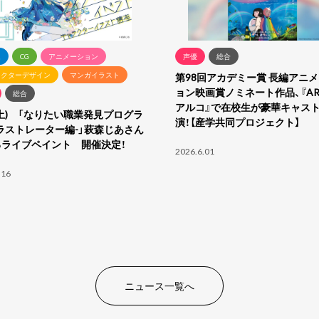
ム
CG
アニメーション
声優
総合
ラクターデザイン
マンガイラスト
第98回アカデミー賞 長編アニ
ョン映画賞ノミネート作品、『AR
総合
アルコ』で在校⽣が豪華キャス
8(土) 「なりたい職業発見プログラ
演！【産学共同プロジェクト】
ラストレーター編-」萩森じあさん
るライブペイント 開催決定！
2026.6.01
.16
ニュース一覧へ