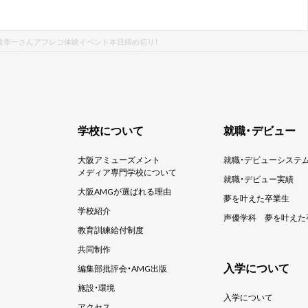
・土岐隼一さんアフレコ体験イベント本日締め切り！
学校について
就職・デビュー
大阪アミューズメント
就職・デビューシステ
メディア専門学校について
就職・デビュー実績
大阪AMGが選ばれる理由
夢を叶えた卒業生
学校紹介
声優学科
夢を叶えた
教育訓練給付制度
共同制作
入学について
編集部批評会・AMG出版
施設・環境
入学について
アクセス