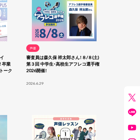
声優
ャイ
審査員は森久保 祥太郎さん！８/８(土)
 卒業
第３回 中学生・高校生アフレコ選手権
トーク
2026開催！
2026.6.29