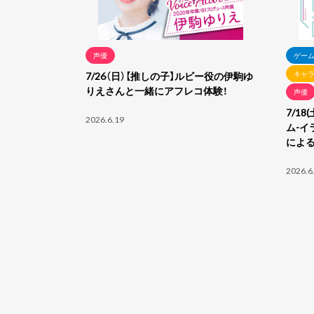
声優
ゲー
キャ
7/26（日）【推しの子】ルビー役の伊駒ゆ
りえさんと一緒にアフレコ体験！
声優
7/1
2026.6.19
ム-イ
によ
2026.6