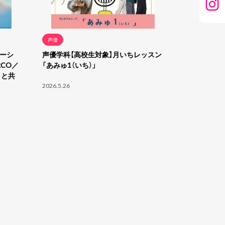
声優
メーシ
声優学科【高校生対象】月いちレッスン
CO／
「あみゅ1（いち）」
トと共
2026.5.26