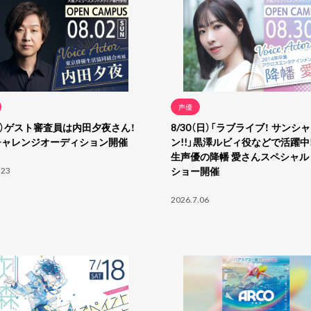
声優
(日）ゲスト審査員は内田夕夜さん！
8/30（日）「ラブライブ！ サンシ
チャレンジオーディション開催
ン!!」黒澤ルビィ役などで活躍中!
生声優の降幡 愛さんスペシャル
.23
ショー開催
2026.7.06