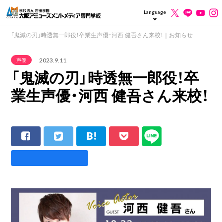
Language
「鬼滅の刃」時透無一郎役！卒業生声優・河西 健吾さん来校！｜お知らせ
2023.9.11
声優
「鬼滅の刃」時透無一郎役！卒
業生声優・河西 健吾さん来校！