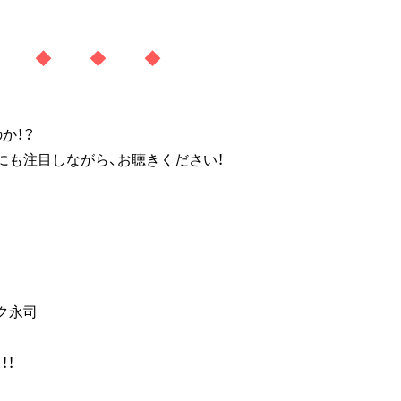
◆ ◆ ◆ ◆
か！？
にも注目しながら、お聴きください！
ク永司
！！