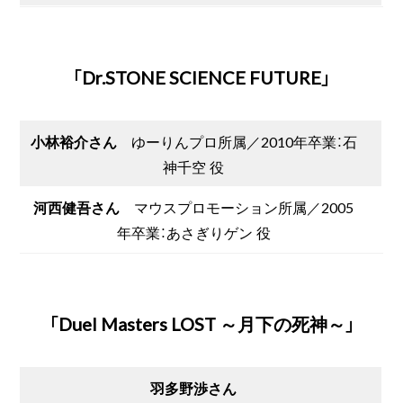
「Dr.STONE SCIENCE FUTURE」
小林裕介さん
ゆーりんプロ所属／2010年卒業：石
神千空 役
河西健吾さん
マウスプロモーション所属／2005
年卒業：あさぎりゲン 役
「Duel Masters LOST ～月下の死神～」
羽多野渉さん