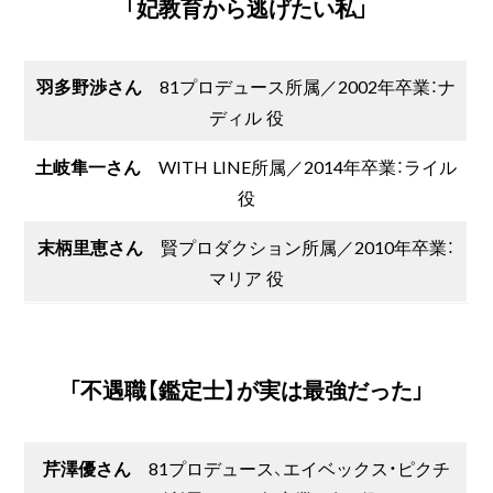
「妃教育から逃げたい私」
羽多野渉さん
81プロデュース所属／2002年卒業：ナ
ディル 役
土岐隼一さん
WITH LINE所属／2014年卒業：ライル
役
末柄里恵さん
賢プロダクション所属／2010年卒業：
マリア 役
「不遇職【鑑定士】が実は最強だった」
芹澤優さん
81プロデュース、エイベックス・ピクチ