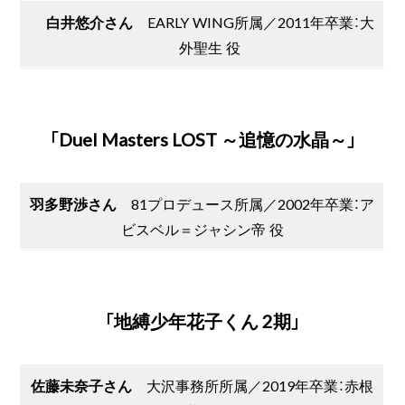
白井悠介さん
EARLY WING所属／2011年卒業：大
外聖生 役
「Duel Masters LOST ～追憶の水晶～」
羽多野渉さん
81プロデュース所属／2002年卒業：ア
ビスベル＝ジャシン帝 役
「地縛少年花子くん 2期」
佐藤未奈子さん
大沢事務所所属／2019年卒業：赤根