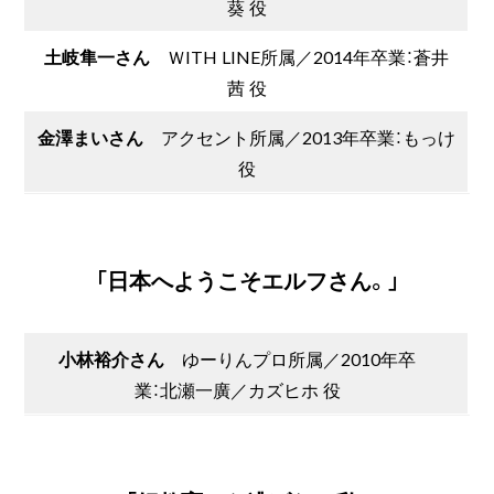
葵 役
土岐隼一さん
ＷITH LINE所属／2014年卒業：蒼井
茜 役
金澤まいさん
アクセント所属／2013年卒業：もっけ
役
「日本へようこそエルフさん。」
小林裕介さん
ゆーりんプロ所属／2010年卒
業：北瀬一廣／カズヒホ 役