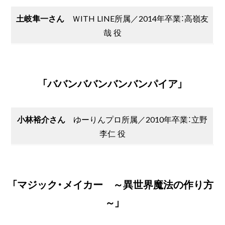
土岐隼一さん
ＷITH LINE所属／2014年卒業：高嶺友
哉 役
「ババンババンバンバンパイア」
小林裕介さん
ゆーりんプロ所属／2010年卒業：立野
李仁 役
「マジック・メイカー ～異世界魔法の作り方
～」