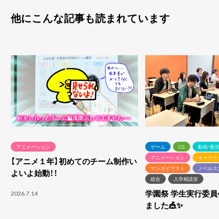
他にこんな記事も読まれています
アニメーション
ゲーム
CG
動画・配
アニメーション
キャラク
【アニメ１年】初めてのチーム制作い
マンガイラスト
ノベルス
よいよ始動！！
総合
入学相談室
学園祭 学生実行委
2026.7.14
ました🎪✨