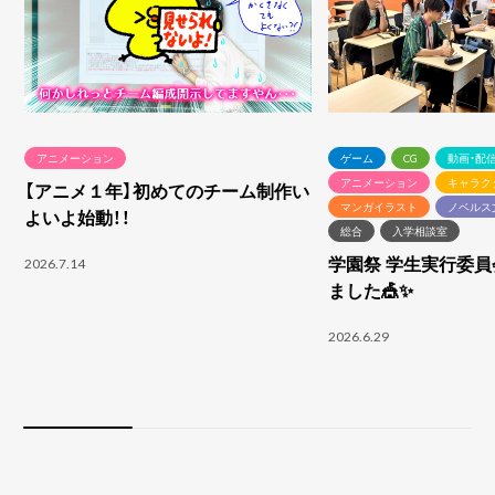
アニメーション
ゲーム
CG
動画・配
アニメーション
キャラク
【アニメ１年】初めてのチーム制作い
マンガイラスト
ノベルス
よいよ始動！！
総合
入学相談室
学園祭 学生実行委
2026.7.14
ました🎪✨
2026.6.29