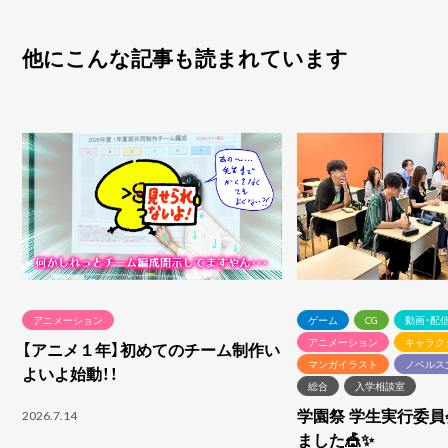
他にこんな記事も読まれています
アニメーション
ゲーム
CG
動画・配
アニメーション
キャラク
【アニメ１年】初めてのチーム制作い
マンガイラスト
ノベルス
よいよ始動！！
総合
入学相談室
学園祭 学生実行委
2026.7.14
ました🎪✨