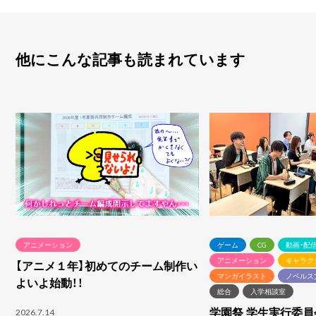
他にこんな記事も読まれています
アニメーション
ゲーム
CG
動画・配
アニメーション
キャラク
【アニメ１年】初めてのチーム制作い
マンガイラスト
ノベルス
よいよ始動！！
総合
入学相談室
学園祭 学生実行委
2026.7.14