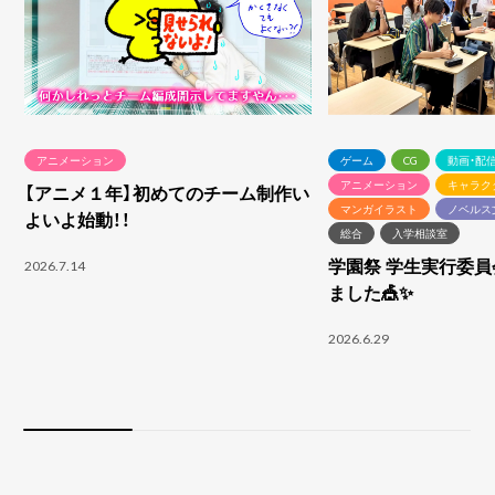
アニメーション
ゲーム
CG
動画・配
アニメーション
キャラク
【アニメ１年】初めてのチーム制作い
マンガイラスト
ノベルス
よいよ始動！！
総合
入学相談室
学園祭 学生実行委
2026.7.14
ました🎪✨
2026.6.29