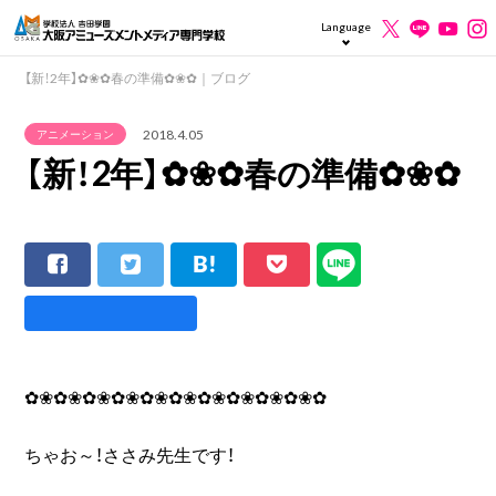
Language
【新！2年】✿❀✿春の準備✿❀✿｜ブログ
2018.4.05
アニメーション
【新！2年】✿❀✿春の準備✿❀✿
✿❀✿❀✿❀✿❀✿❀✿❀✿❀✿❀✿❀✿❀✿
ちゃお～！ささみ先生です！