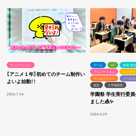
アニメーション
ゲーム
CG
動画・配
アニメーション
キャラク
【アニメ１年】初めてのチーム制作い
マンガイラスト
ノベルス
よいよ始動！！
総合
入学相談室
学園祭 学生実行委
2026.7.14
ました🎪✨
2026.6.29