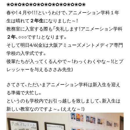
❀✿❀✿❀✿❀✿❀✿❀✿❀✿❀✿❀✿❀✿❀
春や！４月や！！！というわけで、アニメーション学科１年
生は晴れて
２年生
になりました～！
教務室に入室する際も「失礼します！アニメーション学科
２年
、○○○です！」となります。
そして明日4/6(金)は大阪アミューズメントメディア専門
学校の入学式です。
後輩たちが入ってくるんやで～！わっくわくやな～！(とプ
レッシャーを与えるささみ先生)
さてさて、ただいまアニメーション学科は新入生を迎え
る準備で大忙し。
というのも学校内でお引っ越しを致しまして、新入生は
新しい教室なのですよ～。(ええな～！)