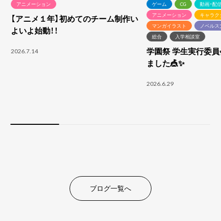
アニメーション
ゲーム
CG
動画・配
アニメーション
キャラク
【アニメ１年】初めてのチーム制作い
マンガイラスト
ノベルス
よいよ始動！！
総合
入学相談室
学園祭 学生実行委
2026.7.14
ました🎪✨
2026.6.29
ブログ一覧へ