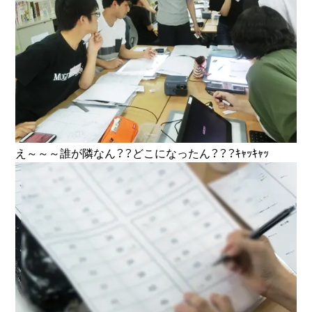
え～～～誰が隣なん？？どこになったん？？？ｷｬｯｷｬｯ