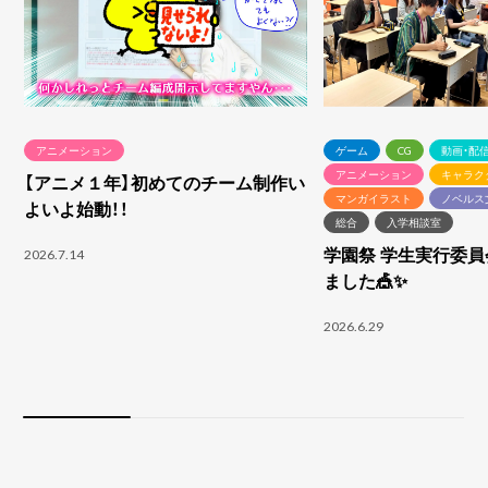
アニメーション
ゲーム
CG
動画・配
アニメーション
キャラク
【アニメ１年】初めてのチーム制作い
マンガイラスト
ノベルス
よいよ始動！！
総合
入学相談室
学園祭 学生実行委
2026.7.14
ました🎪✨
2026.6.29