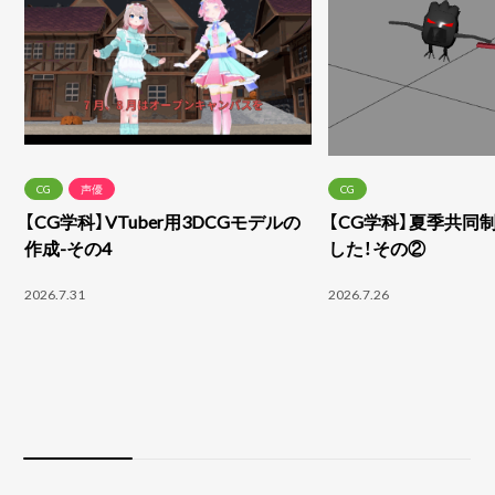
CG
声優
CG
【CG学科】VTuber用3DCGモデルの
【CG学科】夏季共同
作成-その4
した！その②
2026.7.31
2026.7.26