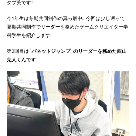
タブ美です！
今1年生は冬期共同制作の真っ最中。今回は少し遡って
夏期共同制作で
リーダー
を務めたゲームクリエイター学
科学生を紹介します。
第2回目は
「バネットジャンプ」のリーダーを務めた西山
尭人くん
です！