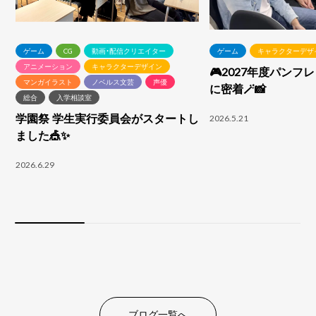
ゲーム
CG
動画・配信クリエイター
ゲーム
キャラクターデザ
アニメーション
キャラクターデザイン
🎮2027年度パンフ
マンガイラスト
ノベルス文芸
声優
に密着🪄📸
総合
入学相談室
学園祭 学生実行委員会がスタートし
2026.5.21
ました🎪✨
2026.6.29
ブログ一覧へ