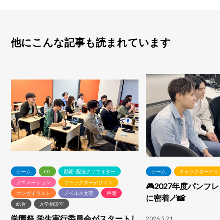
他にこんな記事も読まれています
ゲーム
CG
動画・配信クリエイター
ゲーム
キャラクターデザ
アニメーション
キャラクターデザイン
🎮2027年度パンフ
マンガイラスト
ノベルス文芸
声優
に密着🪄📸
総合
入学相談室
学園祭 学生実行委員会がスタートし
2026.5.21