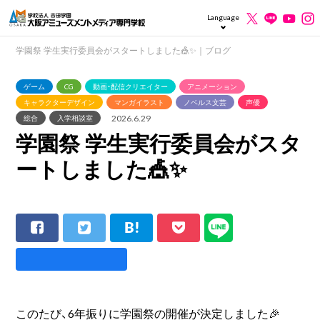
Language
学園祭 学生実行委員会がスタートしました🎪✨｜ブログ
ゲーム
CG
動画・配信クリエイター
アニメーション
キャラクターデザイン
マンガイラスト
ノベルス文芸
声優
2026.6.29
総合
入学相談室
学園祭 学生実行委員会がスタ
ートしました🎪✨
このたび、6年振りに学園祭の開催が決定しました🎉