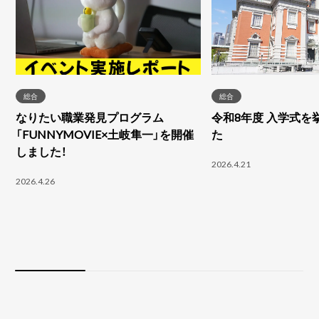
総合
総合
なりたい職業発見プログラム
令和8年度 入学式を
「FUNNYMOVIE×土岐隼一」を開催
た
しました！
2026.4.21
2026.4.26