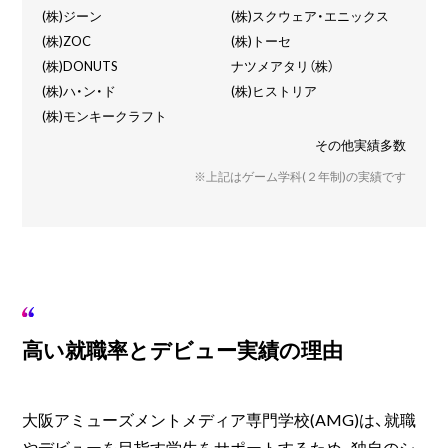
(株)ジーン
(株)スクウェア・エニックス
(株)ZOC
(株)トーセ
(株)DONUTS
ナツメアタリ（株）
(株)ハ・ン・ド
(株)ヒストリア
(株)モンキークラフト
その他実績多数
※上記はゲーム学科(２年制)の実績です
高い就職率とデビュー実績の理由
大阪アミューズメントメディア専門学校(AMG)は、就職
やデビューを目指す学生をサポートするため、独自のシ