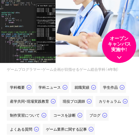
オープン
キャンパス
実施中！
ゲームプログラマー・ゲーム企画が目指せるゲーム総合学科（4年制）
学科概要
学科ニュース
就職実績
学生作品
産学共同・現場実践教育
現役プロ講師
カリキュラム
制作実習について
コースを診断
ブログ
よくある質問
ゲーム業界に関する記事