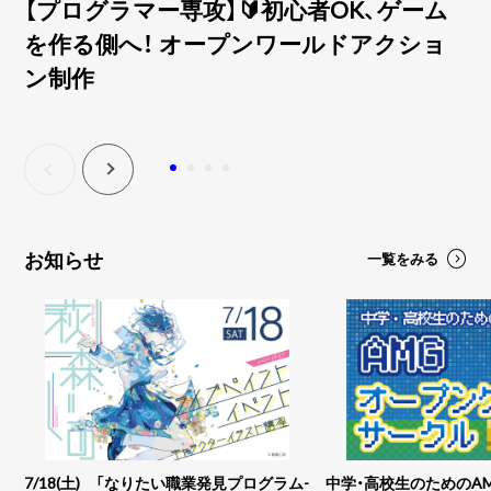
【プログラマー専攻】🔰初心者OK、ゲーム
【
を作る側へ！ オープンワールドアクショ
で
ン制作
お知らせ
一覧をみる
7/18(土) 「なりたい職業発見プログラム-
中学・高校生のためのA