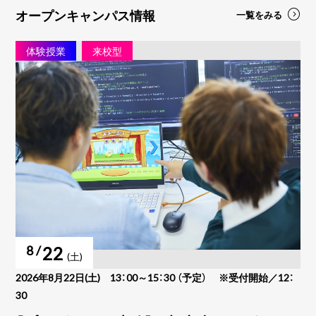
オープンキャンパス情報
一覧をみる
体験授業
来校型
22
8 /
(土)
学生
2026年8月22日(土) 13：00～15：30 （予定） ※受付開始／12：
30
20
30