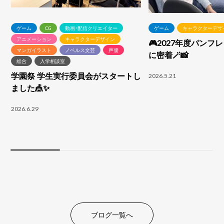
ゲーム
CG
動画・配信クリエイター
ゲーム
キャラクターデザ
アニメーション
キャラクターデザイン
🎮2027年度パンフ
マンガイラスト
ノベルス文芸
声優
に密着🪄📸
総合
入学相談室
学園祭 学生実行委員会がスタートし
2026.5.21
ました🎪✨
2026.6.29
ブログ一覧へ