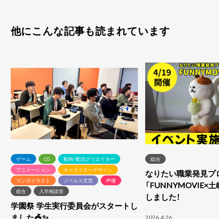
他にこんな記事も読まれています
ゲーム
CG
動画・配信クリエイター
総合
アニメーション
キャラクターデザイン
なりたい職業発見プ
マンガイラスト
ノベルス文芸
声優
「FUNNYMOVIE×
総合
入学相談室
しました！
学園祭 学生実行委員会がスタートし
ました🎪✨
2026.4.26