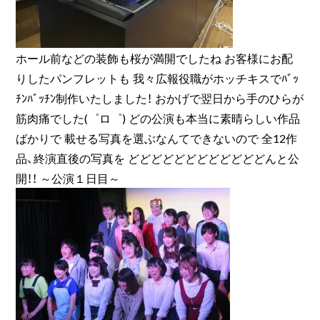
ホール前などの装飾も桜が満開でしたね お客様にお配
りしたパンフレットも 我々広報役職がホッチキスでﾊﾞｯ
ﾁﾝﾊﾞｯﾁﾝ制作いたしました！ おかげで翌日から手のひらが
筋肉痛でした(゜ロ゜) どの公演も本当に素晴らしい作品
ばかりで 載せる写真を選ぶなんてできないので 全12作
品、終演直後の写真を どどどどどどどどどどどどんと公
開！！ ～公演１日目～