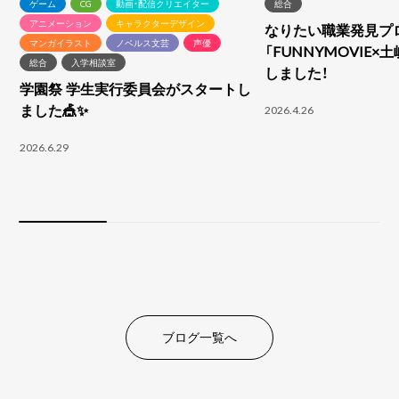
ゲーム
CG
動画・配信クリエイター
総合
アニメーション
キャラクターデザイン
なりたい職業発見プ
マンガイラスト
ノベルス文芸
声優
「FUNNYMOVIE×
総合
入学相談室
しました！
学園祭 学生実行委員会がスタートし
ました🎪✨
2026.4.26
2026.6.29
ブログ一覧へ