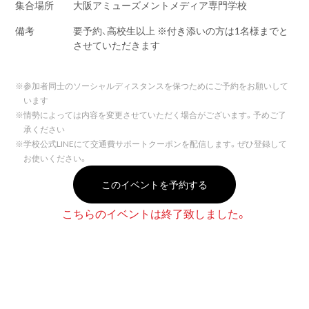
集合場所
大阪アミューズメントメディア専門学校
備考
要予約、高校生以上 ※付き添いの方は1名様までと
させていただきます
※
参加者同士のソーシャルディスタンスを保つためにご予約をお願いして
います
※
情勢によっては内容を変更させていただく場合がございます。予めご了
承ください
※
学校公式LINEにて交通費サポートクーポンを配信します。ぜひ登録して
お使いください。
このイベントを予約する
こちらのイベントは終了致しました。