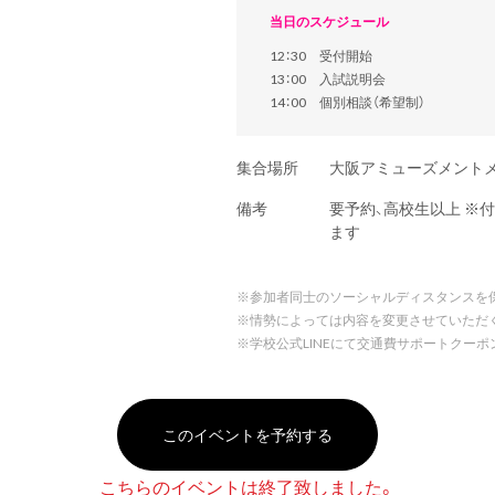
当日のスケジュール
12：30 受付開始
13：00 入試説明会
14：00 個別相談（希望制）
集合場所
大阪アミューズメント
備考
要予約、高校生以上 ※
ます
※
参加者同士のソーシャルディスタンスを
※
情勢によっては内容を変更させていただ
※
学校公式LINEにて交通費サポートクー
このイベントを予約する
こちらのイベントは終了致しました。