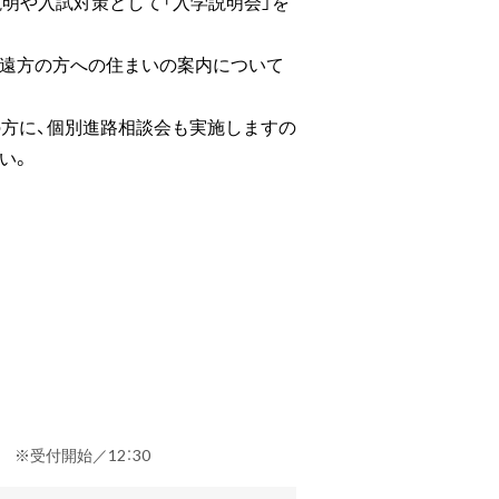
説明や入試対策として「入学説明会」を
や遠方の方への住まいの案内について
の方に、個別進路相談会も実施しますの
い。
定） ※受付開始／12：30