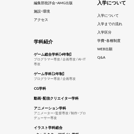
入学について
編集部批評会・AMG出版
施設・環境
入学について
アクセス
入学までの流れ
入学区分
学科紹介
学費・各種制度
WEB出願
ゲーム総合学科【4年制】
Q&A
プログラマー専攻 / 企画専攻 / AI・IT
専攻
ゲーム学科【2年制】
プログラマー専攻 / 企画専攻
CG学科
動画・配信クリエイター学科
アニメーション学科
アニメーター・監督専攻 / 制作・プロ
デューサー専攻
イラスト学科総合