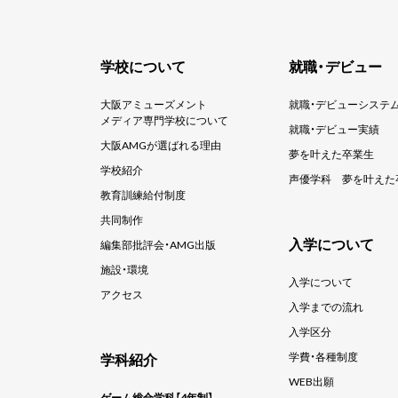
学校について
就職・デビュー
大阪アミューズメント
就職・デビューシステ
メディア専門学校について
就職・デビュー実績
大阪AMGが選ばれる理由
夢を叶えた卒業生
学校紹介
声優学科
夢を叶えた
教育訓練給付制度
共同制作
入学について
編集部批評会・AMG出版
施設・環境
入学について
アクセス
入学までの流れ
入学区分
学科紹介
学費・各種制度
WEB出願
ゲーム総合学科【4年制】