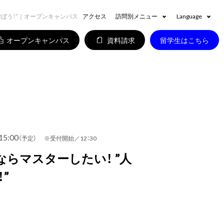
学ぼう！”｜オープンキャンパス
アクセス
訪問別メニュー
Language
オープンキャンパス
資料請求
留学生はこちら
15:00
（予定） ※受付開始／12：30
らマスターしたい！ ”人
”