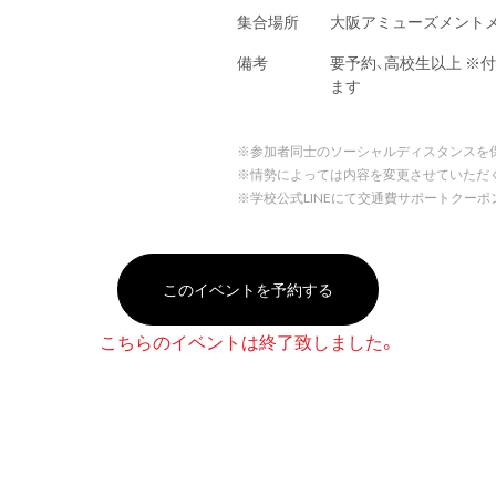
集合場所
大阪アミューズメント
備考
要予約、高校生以上 ※
ます
※
参加者同士のソーシャルディスタンスを
※
情勢によっては内容を変更させていただ
※
学校公式LINEにて交通費サポートクー
このイベントを予約する
こちらのイベントは終了致しました。