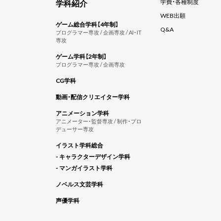
学科紹介
学費・各種制度
WEB出願
ゲーム総合学科【4年制】
Q&A
プログラマー専攻 / 企画専攻 / AI・IT
専攻
ゲーム学科【2年制】
プログラマー専攻 / 企画専攻
CG学科
動画・配信クリエイター学科
アニメーション学科
アニメーター・監督専攻 / 制作・プロ
デューサー専攻
イラスト学科総合
- キャラクターデザイン学科
- マンガイラスト学科
ノベルス文芸学科
声優学科