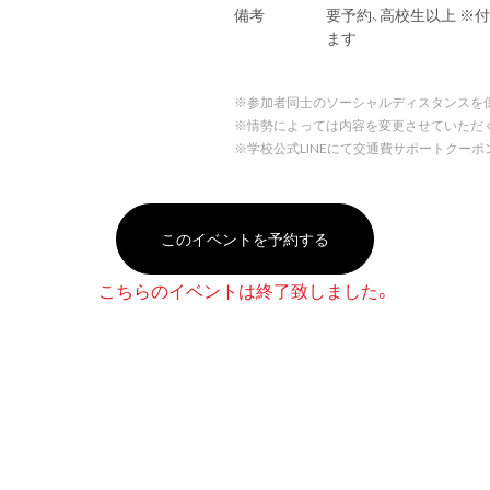
備考
要予約、高校生以上 ※
ます
※
参加者同士のソーシャルディスタンスを
※
情勢によっては内容を変更させていただ
※
学校公式LINEにて交通費サポートクー
このイベントを予約する
こちらのイベントは終了致しました。