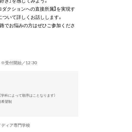
好き」を感じてみよう。
ロダクションへの直接所属】を実現す
について詳しくお話しします。
進路でお悩みの方はぜひご参加くださ
） ※受付開始／12：30
談（学科によって順序はことなります）
当日希望制
メディア専門学校