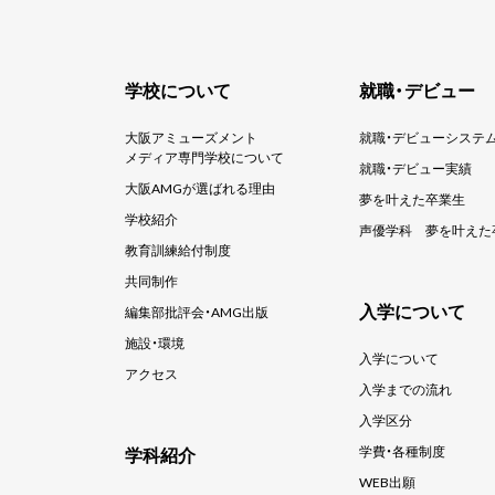
学校について
就職・デビュー
大阪アミューズメント
就職・デビューシステ
メディア専門学校について
就職・デビュー実績
大阪AMGが選ばれる理由
夢を叶えた卒業生
学校紹介
声優学科
夢を叶えた
教育訓練給付制度
共同制作
入学について
編集部批評会・AMG出版
施設・環境
入学について
アクセス
入学までの流れ
入学区分
学科紹介
学費・各種制度
WEB出願