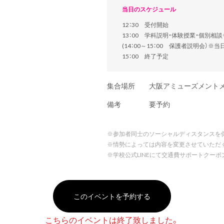
当日のスケジュール
12：30 受付開始
13：00 学科説明・体験授業・個別相
(14：00～15：00 保護者説明会）※
15：00 終了予定
集合場所
大阪アミューズメント
備考
要予約
※
参加者同士のソーシャルディスタンスを
※
情勢によっては内容を変更させていただ
※
学校公式LINEにて交通費サポートクー
このイベントを予約する
こちらのイベントは終了致しました。