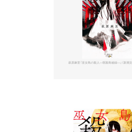
萩原麻里『巫女島の殺人―呪殺島秘録―』（新潮文庫