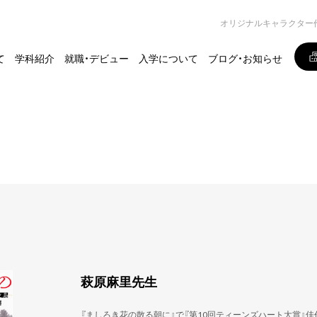
オリジナルキャラクター
て
学科紹介
就職・デビュー
入学について
ブログ・お知らせ
萩原麻里先生
『ましろき花の散る朝に』で『第10回ティーンズハート大賞』佳