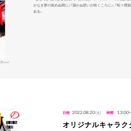
かなき夢の覚めぬ間に』『届かぬ想いの咲くころに』、「蛇々哩姫
ある。
nex）
2022.08.20
13:00~
日程
（土）
時間
オリジナルキャラク