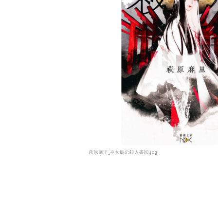
萩原麻里_巫女島の殺人書影.jpg