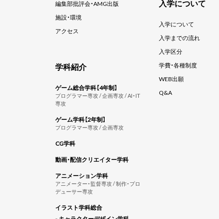
入学について
編集部批評会・AMG出版
施設・環境
入学について
アクセス
入学までの流れ
入学区分
学科紹介
学費・各種制度
WEB出願
ゲーム総合学科【4年制】
Q&A
プログラマー専攻 / 企画専攻 / AI・IT
専攻
ゲーム学科【2年制】
プログラマー専攻 / 企画専攻
CG学科
動画・配信クリエイター学科
アニメーション学科
アニメーター・監督専攻 / 制作・プロ
デューサー専攻
イラスト学科総合
- キャラクターデザイン学科