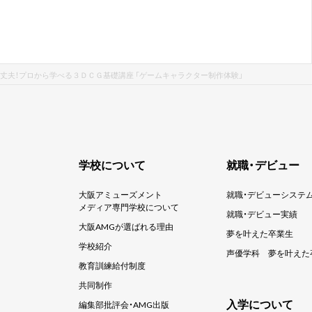
丈夫！プロから学べる３ＤＣＧ基礎講座 「ゲームキャラクター制作体験」
学校について
就職・デビュー
大阪アミューズメント
就職・デビューシステ
メディア専門学校について
就職・デビュー実績
大阪AMGが選ばれる理由
夢を叶えた卒業生
学校紹介
声優学科
夢を叶えた
教育訓練給付制度
共同制作
入学について
編集部批評会・AMG出版