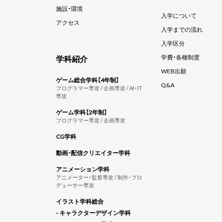
施設・環境
入学について
アクセス
入学までの流れ
入学区分
学科紹介
学費・各種制度
WEB出願
ゲーム総合学科【4年制】
Q&A
プログラマー専攻 / 企画専攻 / AI・IT
専攻
ゲーム学科【2年制】
プログラマー専攻 / 企画専攻
CG学科
動画・配信クリエイター学科
アニメーション学科
アニメーター・監督専攻 / 制作・プロ
デューサー専攻
イラスト学科総合
- キャラクターデザイン学科