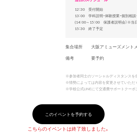
12：30 受付開始
13：00 学科説明・体験授業・個別相
(14：00～15：00 保護者説明会）※
15：30 終了予定
集合場所
大阪アミューズメント
備考
要予約
※
参加者同士のソーシャルディスタンスを
※
情勢によっては内容を変更させていただ
※
学校公式LINEにて交通費サポートクー
このイベントを予約する
こちらのイベントは終了致しました。