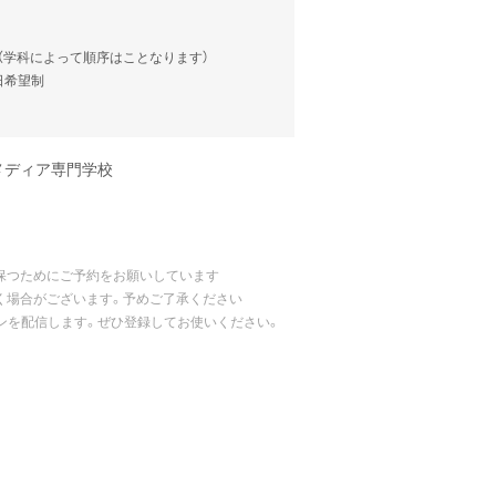
談（学科によって順序はことなります）
当日希望制
メディア専門学校
保つためにご予約をお願いしています
く場合がございます。予めご了承ください
ポンを配信します。ぜひ登録してお使いください。