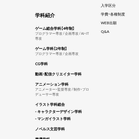
入学区分
学科紹介
学費・各種制度
WEB出願
ゲーム総合学科【4年制】
Q&A
プログラマー専攻 / 企画専攻 / AI・IT
専攻
ゲーム学科【2年制】
プログラマー専攻 / 企画専攻
CG学科
動画・配信クリエイター学科
アニメーション学科
アニメーター・監督専攻 / 制作・プロ
デューサー専攻
イラスト学科総合
- キャラクターデザイン学科
- マンガイラスト学科
ノベルス文芸学科
声優学科