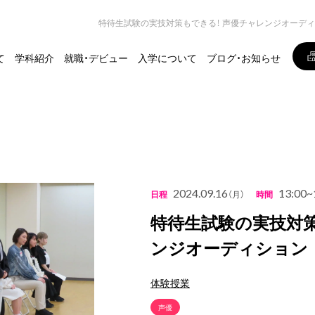
特待生試験の実技対策もできる！ 声優チャレンジオーデ
て
学科紹介
就職・デビュー
入学について
ブログ・お知らせ
2024.09.16
13:00~
日程
（月）
時間
特待生試験の実技対策
ンジオーディション
体験授業
声優