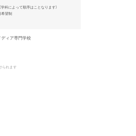
談（学科によって順序はことなります）
当日希望制
メディア専門学校
けられます