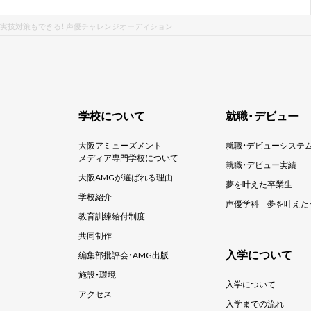
実技対策もできる！ 声優チャレンジオーディション
学校について
就職・デビュー
大阪アミューズメント
就職・デビューシステ
メディア専門学校について
就職・デビュー実績
大阪AMGが選ばれる理由
夢を叶えた卒業生
学校紹介
声優学科
夢を叶えた
教育訓練給付制度
共同制作
入学について
編集部批評会・AMG出版
施設・環境
入学について
アクセス
入学までの流れ