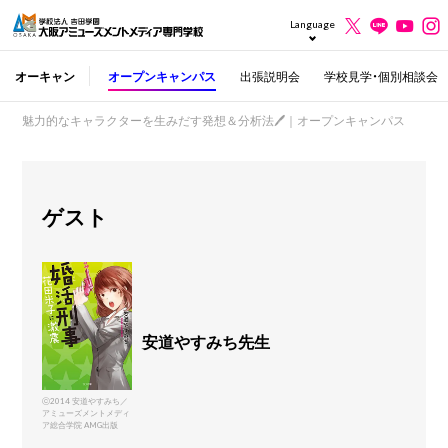
Language
オーキャン
オープンキャンパス
出張説明会
学校見学・個別相談会
魅力的なキャラクターを生みだす発想＆分析法🖊｜オープンキャンパス
ゲスト
安道やすみち先生
ⓒ2014 安道やすみち／
アミューズメントメディ
ア総合学院 AMG出版