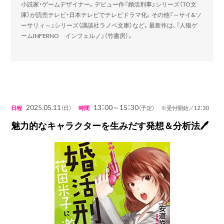
小説家・ゲームデザイナー。デビュー作『婚活刑事』シリーズ（TO文
庫）が読売テレビ・日本テレビでテレビドラマ化。その他『～サイ&ソ
ーサリィ～』シリーズ（講談社ラノベ文庫）など。最新作は、『人狼ゲ
ームINFERNO インフェルノ』（竹書房）。
2025.05.11
13：00～15：30
日程
（日）
時間
（予定） ※受付開始／12：30
魅力的なキャラクターを生みだす発想＆分析法🖊