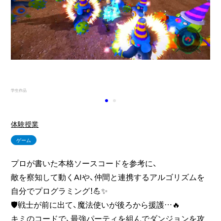
学生作品
学生
体験授業
ゲーム
プロが書いた本格ソースコードを参考に、
敵を察知して動くAIや、仲間と連携するアルゴリズムを
自分でプログラミング！💪✨
🛡️戦士が前に出て、魔法使いが後ろから援護…🔥
キミのコードで、最強パーティを組んでダンジョンを攻