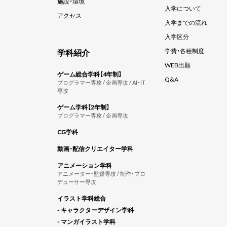
施設・環境
入学について
アクセス
入学までの流れ
入学区分
学科紹介
学費・各種制度
WEB出願
ゲーム総合学科【4年制】
Q&A
プログラマー専攻 / 企画専攻 / AI・IT
専攻
ゲーム学科【2年制】
プログラマー専攻 / 企画専攻
CG学科
動画・配信クリエイター学科
アニメーション学科
アニメーター・監督専攻 / 制作・プロ
デューサー専攻
イラスト学科総合
- キャラクターデザイン学科
- マンガイラスト学科