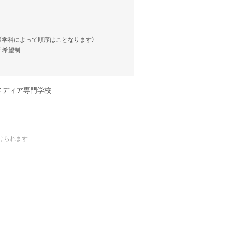
談（学科によって順序はことなります）
当日希望制
メディア専門学校
けられます