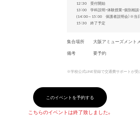
12：30 受付開始
13：00 学科説明・体験授業・個別相
(14：00～15：00 保護者説明会）※
15：30 終了予定
集合場所
大阪アミューズメント
備考
要予約
※
学校公式LINE登録で交通費サポートが受
このイベントを予約する
こちらのイベントは終了致しました。