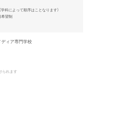
談（学科によって順序はことなります）
当日希望制
メディア専門学校
けられます