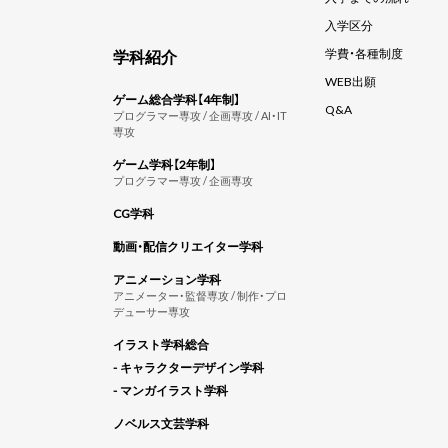
入学区分
学科紹介
学費・各種制度
WEB出願
ゲーム総合学科【4年制】
Q&A
プログラマー専攻 / 企画専攻 / AI・IT
専攻
ゲーム学科【2年制】
プログラマー専攻 / 企画専攻
CG学科
動画・配信クリエイター学科
アニメーション学科
アニメーター・監督専攻 / 制作・プロ
デューサー専攻
イラスト学科総合
- キャラクターデザイン学科
- マンガイラスト学科
ノベルス文芸学科