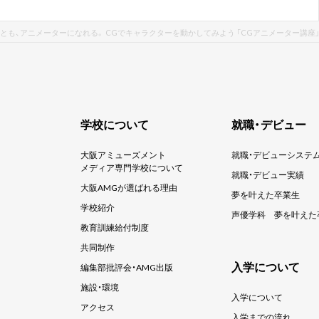
とも、アニメーターになれる。 CGでキャラクターを動かしてみよう 「CGアニメーター講座
学校について
就職・デビュー
大阪アミューズメント
就職・デビューシステ
メディア専門学校について
就職・デビュー実績
大阪AMGが選ばれる理由
夢を叶えた卒業生
学校紹介
声優学科
夢を叶えた
教育訓練給付制度
共同制作
入学について
編集部批評会・AMG出版
施設・環境
入学について
アクセス
入学までの流れ