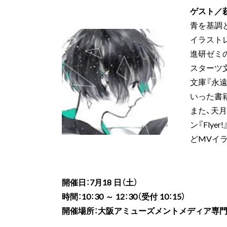
ゲスト／
青を基調
イラスト
進研ゼミ
スターツ
文庫『永遠
いった書
また、天月-あ
ン『Flye
どMVイ
開催日：7月18 日（土）
時間：10：30 ～ 12：30（受付 10：15）
開催場所：大阪アミューズメントメディア専