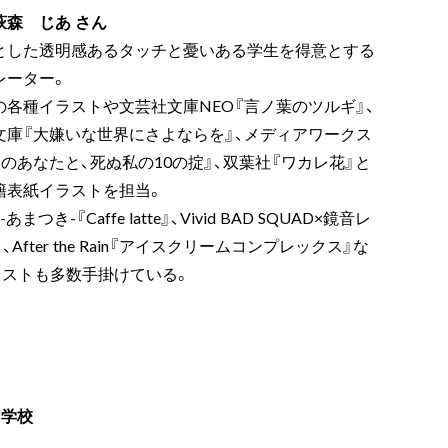
萩森 じあ さん
とした透明感あるタッチと憂いある学生を得意とする
レーター。
の各種イラストや文芸社文庫NEO『言ノ葉のツルギ』、
文庫『大嫌いな世界にさよならを』、メディアワークス
のあなたと、死ぬ私の10の掟』、双葉社『ワカレ花』と
籍表紙イラストを担当。
まつき-『Caffe latte』、Vivid BAD SQUAD×鏡音レ
r!』、After the Rain『アイスクリームコンプレックス』な
ラストも多数手掛けている。
門学校