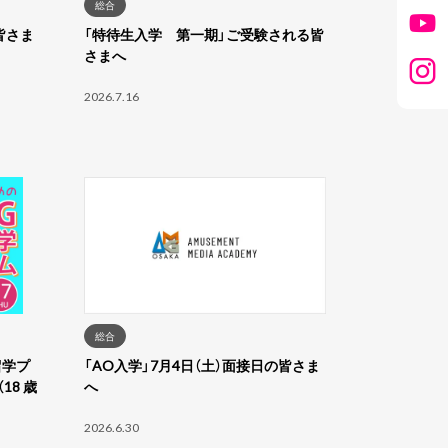
総合
皆さま
「特待生入学 第一期」ご受験される皆
さまへ
2026.7.16
総合
留学プ
「AO入学」7月4日（土）面接日の皆さま
18 歳
へ
2026.6.30