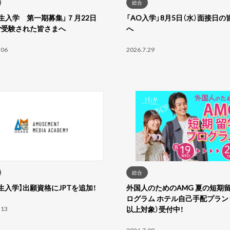
総合
生入学 第一期募集」７月22日
「AO入学」8月5日（水）面接日の
ご受験された皆さまへ
へ
.06
2026.7.29
総合
生入学】出願資格にJPTを追加！
外国人のためのAMG 夏の短期
ログラム ホテル自己手配プラン（
.13
以上対象）受付中！
2026.7.09