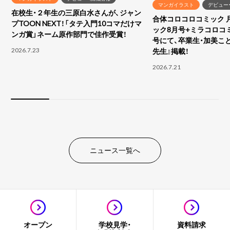
マンガイラスト
デビュー
在校生・２年生の三原白水さんが、ジャン
合体コロコロコミック 
プTOON NEXT！「タテ入門10コマだけマ
ック8月号+ミラコロコ
ンガ賞」ネーム原作部門で佳作受賞！
号にて、卒業生・加美こ
2026.7.23
先生』掲載！
2026.7.21
ニュース一覧へ
オープン
学校見学・
資料請求