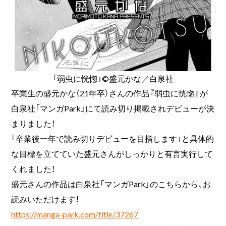
「弱虫に恍惚」©盛元かな／白泉社
卒業生の盛元かな（21年卒）さんの作品『弱虫に恍惚』が
白泉社「マンガPark」にて読み切り掲載されデビューが決
まりました！
「卒業後一年で読み切りデビューを目指します」と具体的
な目標を立てていた盛元さんがしっかりと有言実行して
くれました！
盛元さんの作品は白泉社「マンガPark」のこちらから、お
読みいただけます！
https://manga-park.com/title/37267