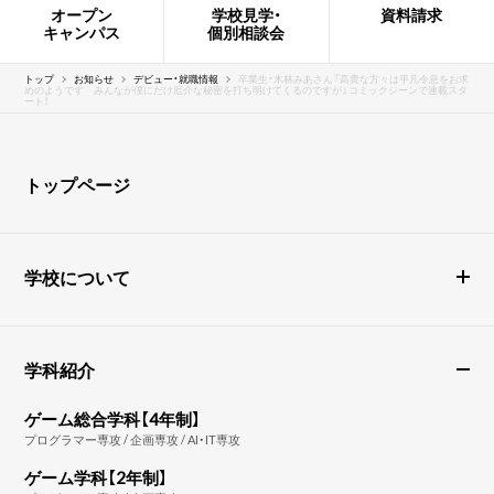
オープン
学校見学・
資料請求
キャンパス
個別相談会
トップ
お知らせ
デビュー・就職情報
卒業生・木林みあさん『高貴な方々は平凡令息をお求
めのようです みんなが僕にだけ厄介な秘密を打ち明けてくるのですが』コミックジーンで連載スタ
ート！
トップページ
学校について
学科紹介
ゲーム総合学科【4年制】
プログラマー専攻 / 企画専攻 / AI・IT専攻
ゲーム学科【2年制】