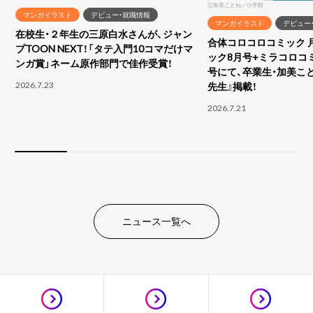
Ⓒ加美ことね／小学館
マンガイラスト
デビュー・就職情報
マンガイラスト
デビュー
在校生・２年生の三原白水さんが、ジャン
合体コロコロコミック 
プTOON NEXT！「タテ入門10コマだけマ
ック8月号+ミラコロコ
ンガ賞」ネーム原作部門で佳作受賞！
号にて、卒業生・加美こ
2026.7.23
先生』掲載！
2026.7.21
ニュース一覧へ