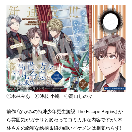
🄫木林みあ 🄫時枝 小鳩 🄫高山しのぶ
前作『かがみの特殊少年更生施設 The Escape Begins』か
ら雰囲気がガラリと変わってコミカルな内容ですが、木
林さんの緻密な絵柄＆線の細いイケメンは相変わらず！