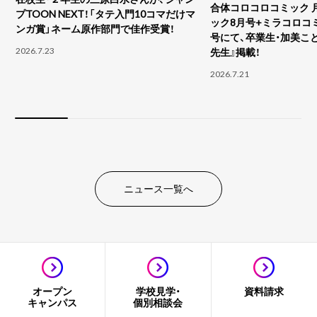
合体コロコロコミック 
プTOON NEXT！「タテ入門10コマだけマ
ック8月号+ミラコロコ
ンガ賞」ネーム原作部門で佳作受賞！
号にて、卒業生・加美こ
2026.7.23
先生』掲載！
2026.7.21
ニュース一覧へ
オープン
学校見学・
資料請求
キャンパス
個別相談会