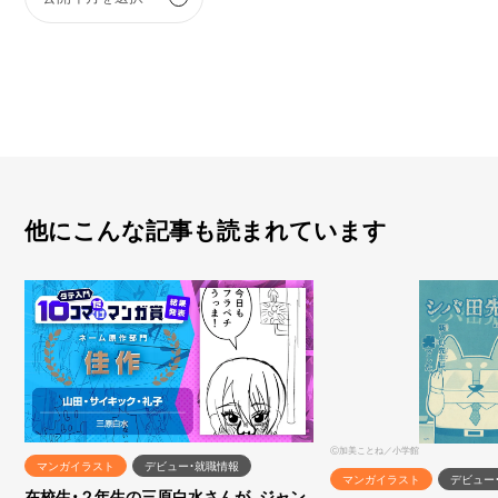
他にこんな記事も読まれています
Ⓒ加美ことね／小学館
マンガイラスト
デビュー・就職情報
マンガイラスト
デビュー
在校生・２年生の三原白水さんが、ジャン